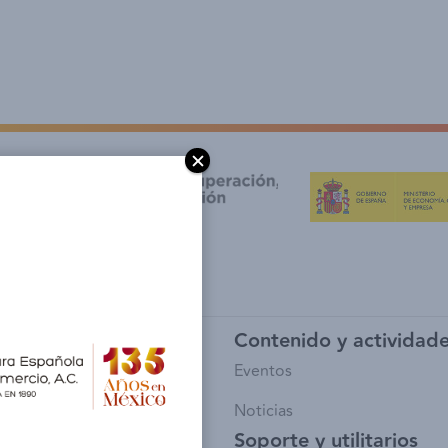
y afiliación
Contenido y actividad
io de Socios
Eventos
sía
Noticias
Soporte y utilitarios