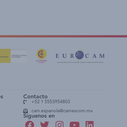
es
Contacto
+52 1 5553954803
cam.espanola@camescom.mx
Síguenos en