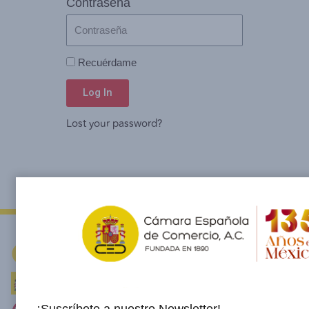
Contraseña
Recuérdame
Log In
Lost your password?