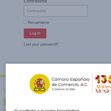
Contraseña
Recuérdame
Log In
Lost your password?