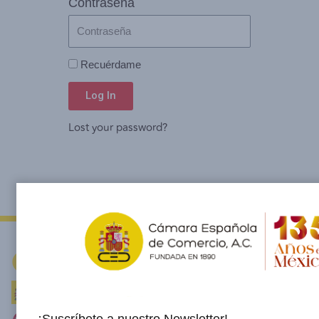
Contraseña
Recuérdame
Log In
Lost your password?