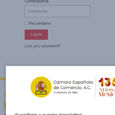
Contraseña
Recuérdame
Log In
Lost your password?