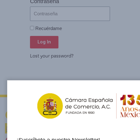
Contraseña
Recuérdame
Log In
Lost your password?