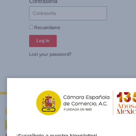
Contraseña
Recuérdame
Log In
Lost your password?