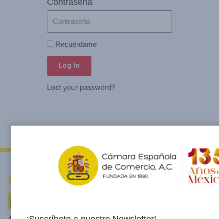
Contraseña
Recuérdame
Log In
Lost your password?