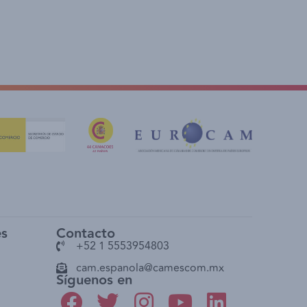
es
Contacto
+52 1 5553954803
cam.espanola@camescom.mx
Síguenos en