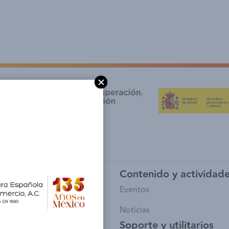
y afiliación
Contenido y actividad
io de Socios
Eventos
sía
Noticias
Soporte y utilitarios