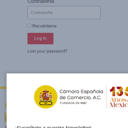
Contraseña
Recuérdame
Log In
Lost your password?