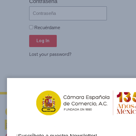
Contraseña
Recuérdame
Log In
Lost your password?