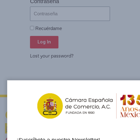
Contraseña
Recuérdame
Log In
Lost your password?