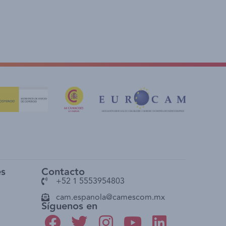
es
Contacto
+52 1 5553954803
cam.espanola@camescom.mx
Síguenos en