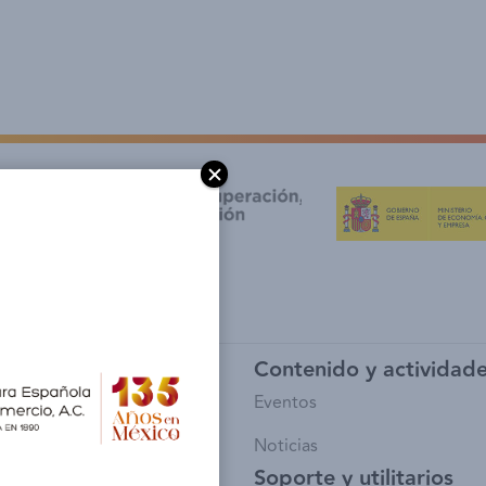
y afiliación
Contenido y actividad
io de Socios
Eventos
sía
Noticias
Soporte y utilitarios