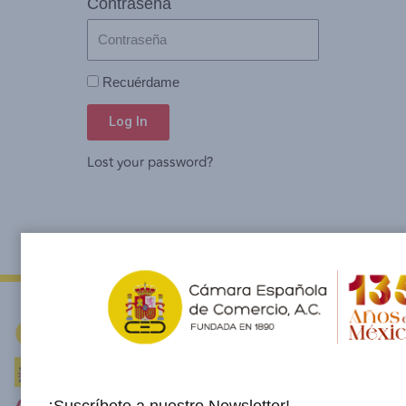
Contraseña
Recuérdame
Log In
Lost your password?