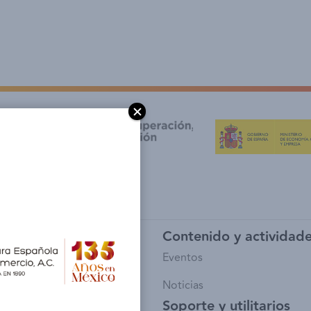
y afiliación
Contenido y actividad
io de Socios
Eventos
sía
Noticias
Soporte y utilitarios