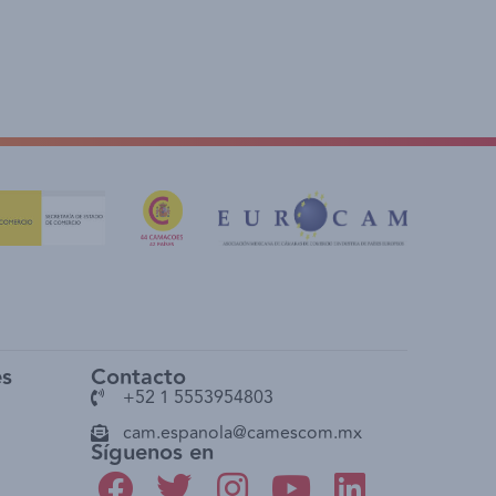
es
Contacto
+52 1 5553954803
cam.espanola@camescom.mx
Síguenos en