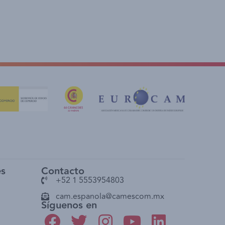
es
Contacto
+52 1 5553954803
cam.espanola@camescom.mx
Síguenos en