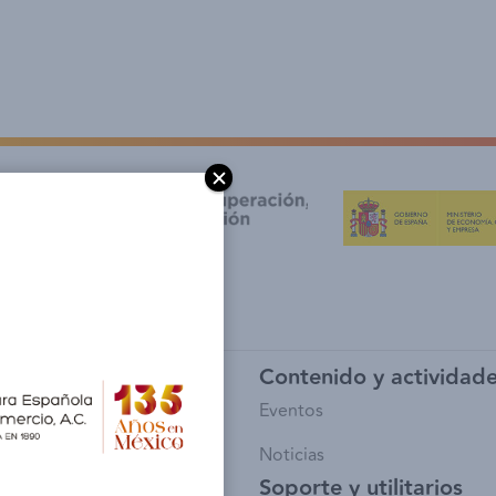
y afiliación
Contenido y actividad
io de Socios
Eventos
sía
Noticias
Soporte y utilitarios