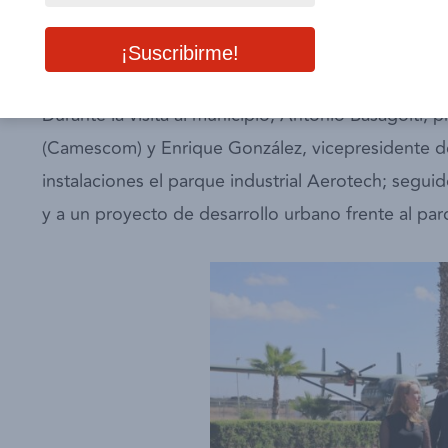
Occidente realizamos un recorrido con diversas ac
en compañía del presidente municipal Manuel Mo
Durante la visita al municipio, Antonio Basagoiti
(Camescom) y Enrique González, vicepresidente de
instalaciones el parque industrial Aerotech; segui
y a un proyecto de desarrollo urbano frente al par