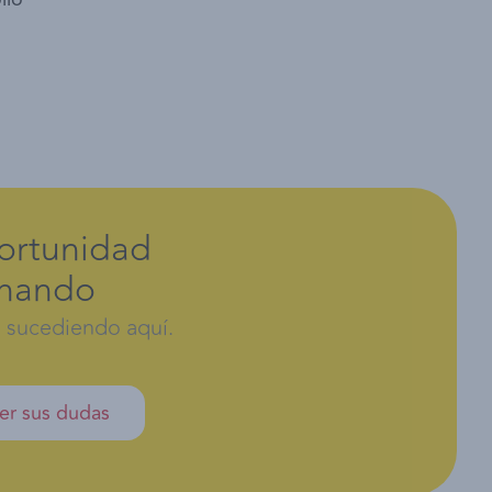
portunidad
chando
 sucediendo aquí.
er sus dudas