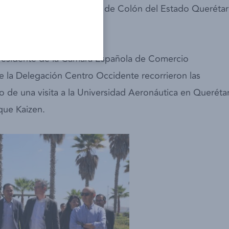
tividades en el Municipio de Colón del Estado Querétar
ntes Hernández.
, presidente de la Cámara Española de Comercio
 la Delegación Centro Occidente recorrieron las
do de una visita a la Universidad Aeronáutica en Queréta
que Kaizen.