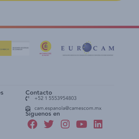
es
Contacto
+52 1 5553954803
cam.espanola@camescom.mx
Síguenos en