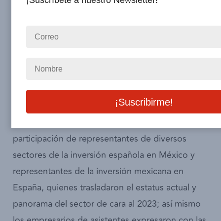
¡Suscríbete a nuestro Newsletter!
encuentro empresarial con el Ministro de
Asuntos Exteriores, Unión Europea y
Cooperación del Gobierno de España, José
Manuel Albares Bueno y Maria Reyes Maroto
Illera, Ministra de Industria, Comercio y Turismo
del Gobierno de España.
Dicho encuentro empresarial se realizó con la
participación de representantes de diversos
sectores de la inversión española en México y
representantes de la inversión mexicana en
España, quienes trasladaron el estatus actual y
panorama del sector de cara al 2023; así mismo
los empresarios de asistentes expresaron con las