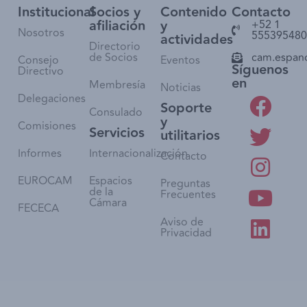
Institucional
Socios y
Contenido
Contacto
afiliación
y
+52 1
Nosotros
555395480
actividades
Directorio
de Socios
cam.espan
Consejo
Eventos
Síguenos
Directivo
en
Membresía
Noticias
Delegaciones
Soporte
Consulado
y
Comisiones
Servicios
utilitarios
Informes
Internacionalización
Contacto
EUROCAM
Espacios
Preguntas
de la
Frecuentes
Cámara
FECECA
Aviso de
Privacidad