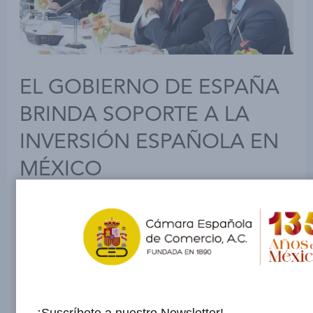
EL GOBIERNO DE ESPAÑA
BRINDA SOPORTE A LA
INVERSIÓN ESPAÑOLA EN
MÉXICO
Dejar un comentario
/
Uncategorized
/ Por
admin
La apuesta de la inversión mexicana crece,
ocupa el sexto lugar de inversión en España.
Camescom.- En el marco de la XIII Comisión