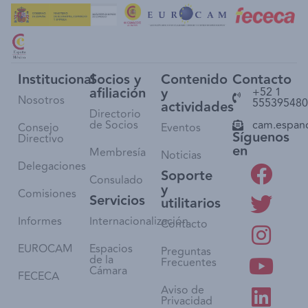
Institucional
Socios y
Contenido
Contacto
afiliación
y
+52 1
Nosotros
555395480
actividades
Directorio
de Socios
cam.espan
Consejo
Eventos
Síguenos
Directivo
en
Membresía
Noticias
Delegaciones
Soporte
Consulado
y
Comisiones
Servicios
utilitarios
Informes
Internacionalización
Contacto
EUROCAM
Espacios
Preguntas
de la
Frecuentes
Cámara
FECECA
Aviso de
Privacidad