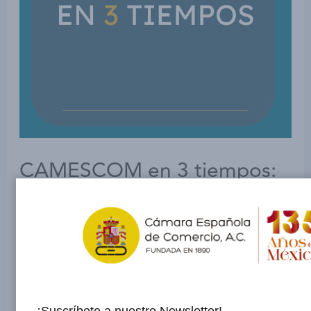
CAMESCOM en 3 tiempos:
Resumen trimestral
Dejar un comentario
/
Uncategorized
/ Por
admin
Aquí te compartimos, de forma clara y ágil, lo
más relevante que vivimos durante los últimos