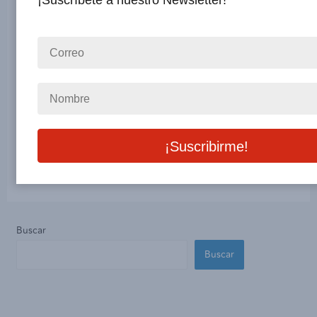
¡Suscríbete a nuestro Newsletter!
tres meses: nuevos vínculos que fortalecen
nuestra comunidad empresarial, las acciones
clave de nuestras delegaciones y comisiones, así
como las innovaciones que marcan el rumbo de
nuestra Cámara. El legado de Don Lorenzo
Servitje es reconocido con el Vasco …
Leer más »
Buscar
Buscar