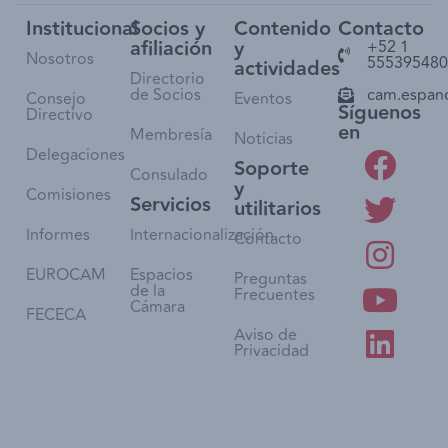
Institucional
Socios y
Contenido
Contacto
afiliación
y
+52 1
Nosotros
555395480
actividades
Directorio
de Socios
cam.espan
Consejo
Eventos
Síguenos
Directivo
en
Membresía
Noticias
Delegaciones
Soporte
Consulado
y
Comisiones
Servicios
utilitarios
Informes
Internacionalización
Contacto
EUROCAM
Espacios
Preguntas
de la
Frecuentes
Cámara
FECECA
Aviso de
Privacidad