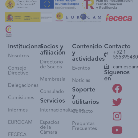
Institucional
Socios y
Contenido
Contacto
afiliación
y
+52 1
Nosotros
555395480
actividades
Directorio
de Socios
cam.espan
Consejo
Eventos
Síguenos
Directivo
en
Membresía
Noticias
Delegaciones
Soporte
Consulado
y
Comisiones
Servicios
utilitarios
Informes
Internacionalización
Contacto
EUROCAM
Espacios
Preguntas
de la
Frecuentes
Cámara
FECECA