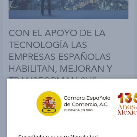
CON EL APOYO DE LA
TECNOLOGÍA LAS
EMPRESAS ESPAÑOLAS
HABILITAN, MEJORAN Y
TRANSFORMAN SUS
OPERACIONES Y
MODELOS DE NEGOCIO
Dejar un comentario
/
Uncategorized
/ Por
admin