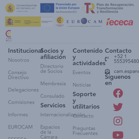
Institucional
Socios y
Contenido
Contacto
afiliación
y
+52 1
Nosotros
555395480
actividades
Directorio
de Socios
cam.espan
Consejo
Eventos
Síguenos
Directivo
en
Membresía
Noticias
Delegaciones
Soporte
Consulado
y
Comisiones
Servicios
utilitarios
Informes
Internacionalización
Contacto
EUROCAM
Espacios
Preguntas
de la
Frecuentes
Cámara