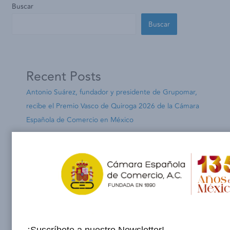
Buscar
Buscar
Recent Posts
Antonio Suárez, fundador y presidente de Grupomar,
recibe el Premio Vasco de Quiroga 2026 de la Cámara
Española de Comercio en México
La Cámara Española de Comercio en México inicia una
nueva etapa bajo la presidencia de Óscar García Zato
México sigue siendo uno de los principales destinos de
inversión española
Hacia un entorno seguro: La Cámara Española de
Comercio lidera el diálogo sobre la protección de la
niñez y adolescencia en eventos masivos