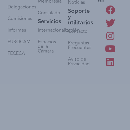
en
Membresía
Noticias
Delegaciones
Soporte
Consulado
y
Comisiones
Servicios
utilitarios
Informes
Internacionalización
Contacto
EUROCAM
Espacios
Preguntas
de la
Frecuentes
Cámara
FECECA
Aviso de
Privacidad