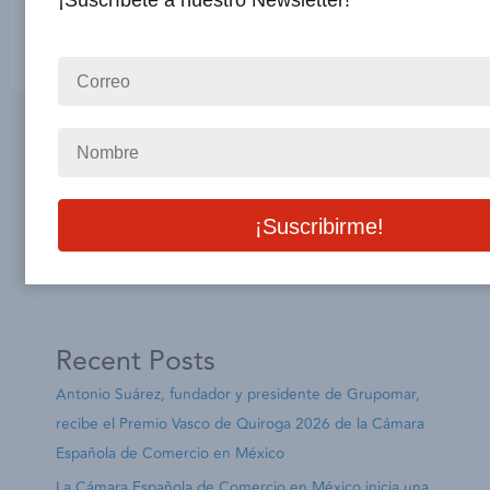
¡Suscríbete a nuestro Newsletter!
aeropuertos
←
Página anterior
1
2
Buscar
Buscar
Recent Posts
Antonio Suárez, fundador y presidente de Grupomar,
recibe el Premio Vasco de Quiroga 2026 de la Cámara
Española de Comercio en México
La Cámara Española de Comercio en México inicia una