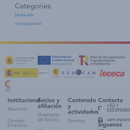
Categories
Destacada
Uncategorized
Institucional
Socios y
Contenido
Contacto
afiliación
y
+52 1
Nosotros
555395480
actividades
Directorio
de Socios
cam.espan
Consejo
Eventos
Síguenos
Directivo