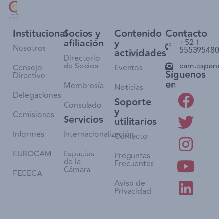
Institucional
Socios y
Contenido
Contacto
afiliación
y
+52 1
Nosotros
555395480
actividades
Directorio
de Socios
cam.espan
Consejo
Eventos
Síguenos
Directivo
en
Membresía
Noticias
Delegaciones
Soporte
Consulado
y
Comisiones
Servicios
utilitarios
Informes
Internacionalización
Contacto
EUROCAM
Espacios
Preguntas
de la
Frecuentes
Cámara
FECECA
Aviso de
Privacidad