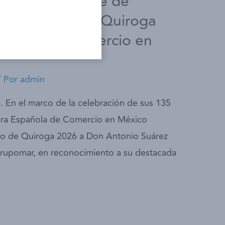
dor y presidente de
remio Vasco de Quiroga
pañola de Comercio en
/ Por
admin
 En el marco de la celebración de sus 135
ara Española de Comercio en México
 de Quiroga 2026 a Don Antonio Suárez
Grupomar, en reconocimiento a su destacada