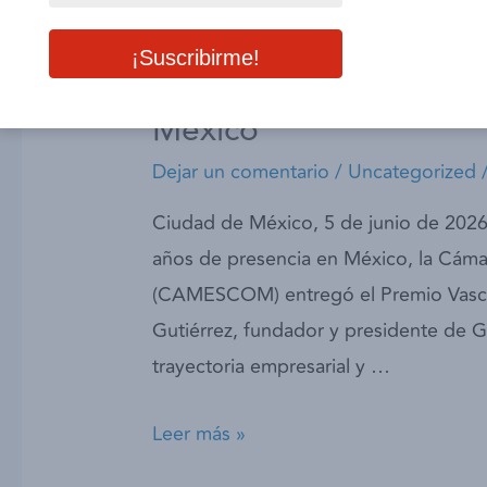
Antonio Suárez, funda
Grupomar, recibe el P
2026 de la Cámara Es
México
Dejar un comentario
/
Uncategorized
Ciudad de México, 5 de junio de 2026.
años de presencia en México, la Cám
(CAMESCOM) entregó el Premio Vasco
Gutiérrez, fundador y presidente de 
trayectoria empresarial y …
Leer más »