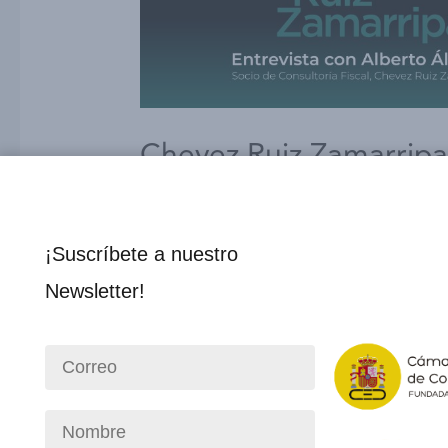
Chevez Ruiz Zamarripa
fiscal y legal en México
Dejar un comentario
/
Uncategorized
¡Suscríbete a nuestro
Con más de cuatro décadas de experie
Newsletter!
consolidado como una de las firmas fi
Su enfoque integral, combinado con un
internacional, le ha permitido asesorar 
corporaciones de gran impacto. En est
exploramos su trayectoria, logros, est