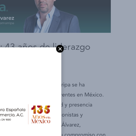
: 43 años de liderazgo
 y más allá
/ Por
admin
ncia, Chevez Ruiz Zamarripa se ha
scales y legales más influyentes en México.
 alto estándar de calidad y presencia
a personas físicas, inversionistas y
a entrevista con Alberto Álvarez,
rategias para el futuro y su compromiso con