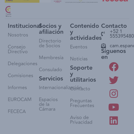
Institucional
Socios y
Contenido
Contacto
afiliación
y
+52 1
Nosotros
555395480
actividades
Directorio
de Socios
cam.espan
Consejo
Eventos
Síguenos
Directivo
en
Membresía
Noticias
Delegaciones
Soporte
Consulado
y
Comisiones
Servicios
utilitarios
Informes
Internacionalización
Contacto
EUROCAM
Espacios
Preguntas
de la
Frecuentes
Cámara
FECECA
Aviso de
Privacidad