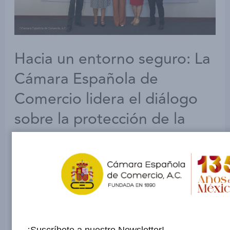
Hacia un entorno seguro: La
Cámara Española de
Comercio lidera el diálogo
sobre la protección de la
niñez y adolescencia en
eventos masivos
Dejar un comentario
/
Uncategorized
/ Por
admin
En un esfuerzo conjunto por abordar temas