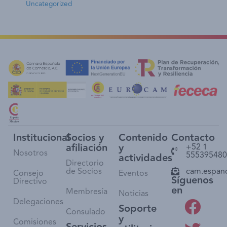
Uncategorized
Institucional
Socios y
Contenido
Contacto
afiliación
y
+52 1
Nosotros
555395480
actividades
Directorio
de Socios
cam.espan
Consejo
Eventos
Síguenos
Directivo
en
Membresía
Noticias
Delegaciones
Soporte
Consulado
y
Comisiones
Servicios