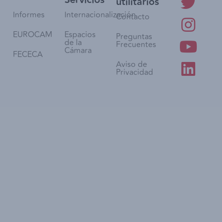
utilitarios
Informes
Internacionalización
Contacto
EUROCAM
Espacios
Preguntas
de la
Frecuentes
Cámara
FECECA
Aviso de
Privacidad